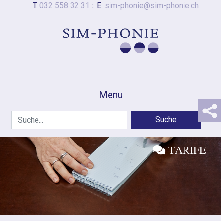
T.
032 558 32 31
:: E.
sim-phonie@sim-phonie.ch
Menu
TARIFE