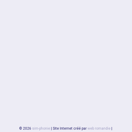
© 2026
sim-phonie
|
Site Internet créé par
web romandie
|