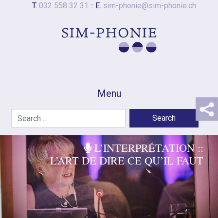
T.
032 558 32 31
:: E.
sim-phonie@sim-phonie.ch
Menu
L’INTERPRÉTATION ::
L’ART DE DIRE CE QU’IL FAUT